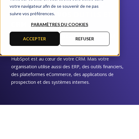
INTÉGRATION HUBSPOT :
votre navigateur afin de se souvenir de ne pas
CONNECTEZ VOS OUTILS ET
suivre vos préférences.
CRM
PARAMÈTRES DU COOKIES
Connecter HubSpot à vos outils, sans complexité
ACCEPTER
REFUSER
inutile
HubSpot est au cœur de votre CRM. Mais votre
organisation utilise aussi des ERP, des outils financiers,
des plateformes eCommerce, des applications de
prospection et des systèmes internes.