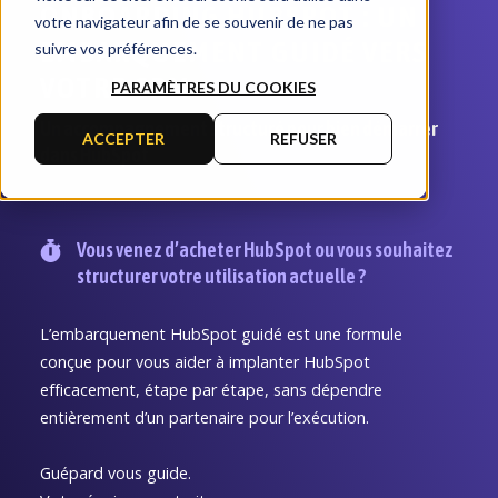
ONBOARDING HUBSPOT : UN
votre navigateur afin de se souvenir de ne pas
EMBARQUEMENT GUIDÉ VERS
suivre vos préférences.
VOTRE CRM
PARAMÈTRES DU COOKIES
Un accompagnement structuré pour bien démarrer
ACCEPTER
REFUSER
dans HubSpot
Vous venez d’acheter HubSpot ou vous souhaitez
structurer votre utilisation actuelle ?
L’embarquement HubSpot guidé est une formule
conçue pour vous aider à implanter HubSpot
efficacement, étape par étape, sans dépendre
entièrement d’un partenaire pour l’exécution.
Guépard vous guide.