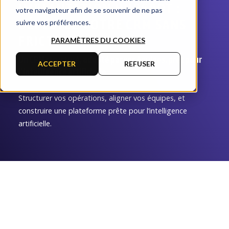
IMPLANTATION HUBSPOT :
votre navigateur afin de se souvenir de ne pas
DÉPLOYEZ VOTRE CRM SANS
suivre vos préférences.
FRICTION
PARAMÈTRES DU COOKIES
Un CRM structuré, adopté par vos équipes, prêt pour
ACCEPTER
REFUSER
l’intelligence artificielle
Structurer vos opérations, aligner vos équipes, et
construire une plateforme prête pour l’intelligence
artificielle.