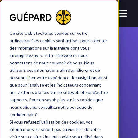
dans
HubSpot
HubSpot
AI
ME TON CRM
Ce site web stocke les cookies sur votre
ordinateur. Ces cookies sont utilisés pour collecter
des informations sur la manière dont vous
interagissez avec notre site web et nous
permettent de nous souvenir de vous. Nous
utilisons ces informations afin d'améliorer et de
personnaliser votre expérience de navigation, ainsi
que pour l'analyse et les indicateurs concernant
nos visiteurs à la fois sur ce site web et sur d'autres
supports. Pour en savoir plus sur les cookies que
nous utilisons, consultez notre politique de
confidentialité
Si vous refusez l'utilisation des cookies, vos
SERVICES /
informations ne seront pas suivies lors de votre
visite sur ce site. Un seul cookie sera utilisé dans