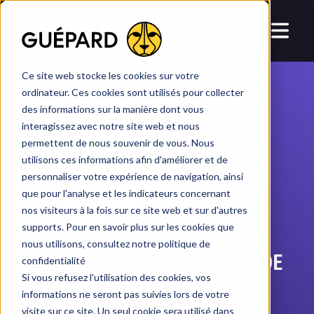
dans
HubSpot
HubSpot
AI
ME TON CRM
Ce site web stocke les cookies sur votre
ordinateur. Ces cookies sont utilisés pour collecter
des informations sur la manière dont vous
interagissez avec notre site web et nous
permettent de nous souvenir de vous. Nous
utilisons ces informations afin d'améliorer et de
personnaliser votre expérience de navigation, ainsi
que pour l'analyse et les indicateurs concernant
nos visiteurs à la fois sur ce site web et sur d'autres
supports. Pour en savoir plus sur les cookies que
Blogue
nous utilisons, consultez notre politique de
LES NOUVEAUTÉS HUBSPOT DE
confidentialité
Si vous refusez l'utilisation des cookies, vos
LA SEMAINE DU 11 JANVIER
informations ne seront pas suivies lors de votre
visite sur ce site. Un seul cookie sera utilisé dans