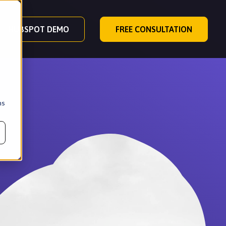
ence, presented at the HubSpot User Group in Quebec.
READ
HUBSPOT DEMO
FREE CONSULTATION
ns