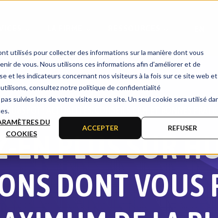
LIRE
VICES
LA FIRME
RESSOURCES
EN
nt utilisés pour collecter des informations sur la manière dont vous
ir de vous. Nous utilisons ces informations afin d'améliorer et de
e et les indicateurs concernant nos visiteurs à la fois sur ce site web et
utilisons, consultez notre politique de confidentialité
pas suivies lors de votre visite sur ce site. Un seul cookie sera utilisé da
G HUBSPOT : ACTUALITÉS, CONSEILS CRM ET BONNES PRATI
ces.
ARAMÈTRES DU
ACCEPTER
REFUSER
-EN PLUS SUR H
COOKIES
ÇONS DONT VOUS