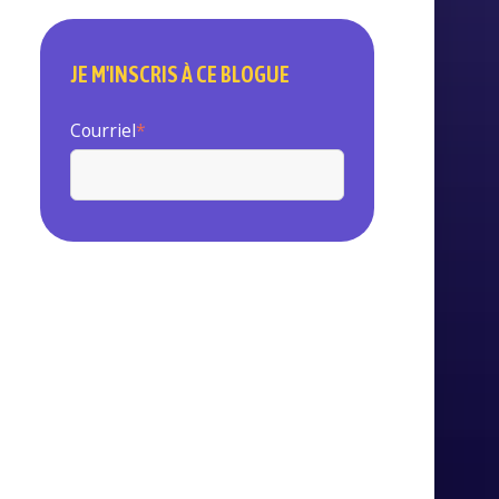
JE M'INSCRIS À CE BLOGUE
Courriel
*
Guépard s'engage à protéger et à
respecter votre vie privée. Nous
n'utiliserons vos données personnelles
que pour administrer votre compte et
vous fournir les produits et services
demandés. Nous aimerions vous
contacter ponctuellement au sujet de
nos produits et services, ainsi que
d'autres contenus susceptibles de vous
intéresser. Si vous consentez à ce que
nous vous contactions à cette fin,
veuillez nous indiquer votre moyen de
communication préféré en cochant la